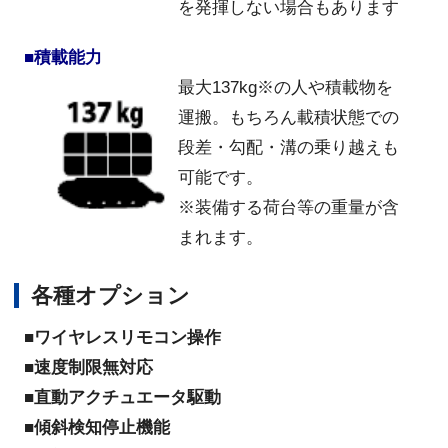
を発揮しない場合もあります
■積載能力
最大137kg※の人や積載物を
運搬。もちろん載積状態での
段差・勾配・溝の乗り越えも
可能です。
※装備する荷台等の重量が含
まれます。
各種オプション
■ワイヤレスリモコン操作
■
速度制限無対応
■
直動アクチュエータ駆動
■
傾斜検知停止機能