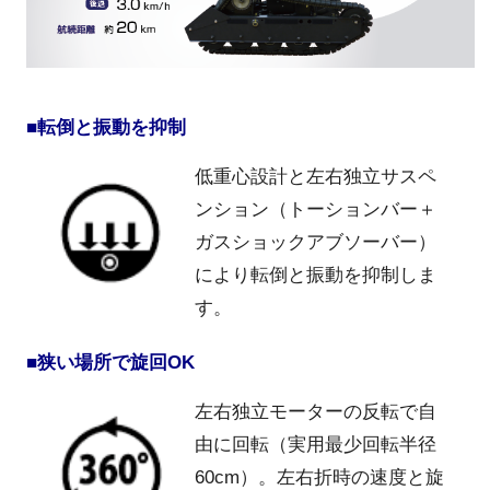
■転倒と振動を抑制
低重心設計と左右独立サスペ
ンション（トーションバー＋
ガスショックアブソーバー）
により転倒と振動を抑制しま
す。
■狭い場所で旋回OK
左右独立モーターの反転で自
由に回転（実用最少回転半径
60cm）。左右折時の速度と旋