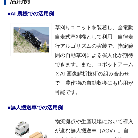
活用例
■AI 農機での活用例
草刈りユニットを装着し、全電動
自走式草刈機として利用。自律走
行アルゴリズムの実装で、指定範
囲の自動草刈による省人化が期待
できます。また、ロボットアーム
とAI 画像解析技術の組み合わせ
で、農作物の自動収穫にも応用が
可能です。
■無人搬送車での活用例
物流拠点や生産現場において導入
が進む無人搬送車（AGV）。自