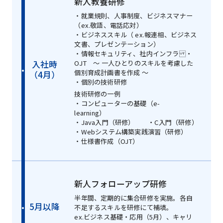
新人教養研修
・就業規則、人事制度、ビジネスマナー
（ex.敬語、電話応対）
・ビジネススキル（ ex.報連相、ビジネス
文書、プレゼンテーション）
・情報セキュリティ、社内インフラ ・
入社時
OJT ～ 一人ひとりのスキルを考慮した
個別育成計画書を作成 ～
（4月）
・個別の技術研修
技術研修の一例
・コンピューターの基礎（e-
learning）
・Java入門（研修）
・C入門（研修）
・Webシステム構築実践演習（研修）
・仕様書作成（OJT）
新人フォローアップ研修
半年間、定期的に集合研修を実施。各自
5月以降
不足するスキルを研修にて補填。
ex.ビジネス基礎・応用（5月）、キャリ