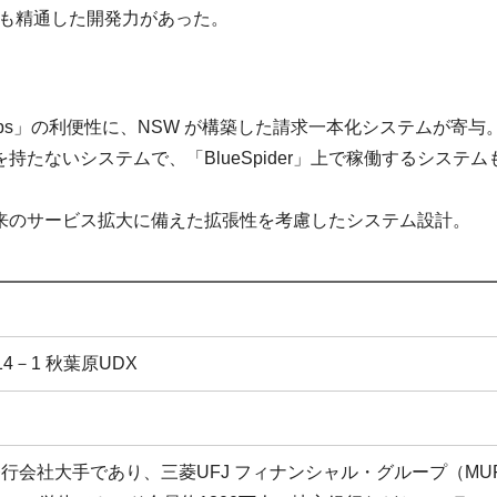
にも精通した開発力があった。
ups」の利便性に、NSW が構築した請求一本化システムが寄与
持たないシステムで、「BlueSpider」上で稼働するシス
来のサービス拡大に備えた拡張性を考慮したシステム設計。
4－1 秋葉原UDX
行会社大手であり、三菱UFJ フィナンシャル・グループ（MU