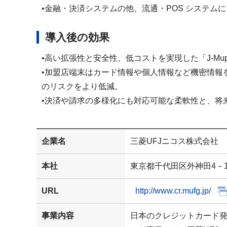
•金融・決済システムの他、流通・POS システム
導入後の効果
•高い拡張性と安全性、低コストを実現した「J-M
•加盟店端末はカード情報や個人情報など機密情報を
のリスクをより低減。
•決済や請求の多様化にも対応可能な柔軟性と、将
企業名
三菱UFJニコス株式会社
本社
東京都千代田区外神田4－1
URL
http://www.cr.mufg.jp/
事業内容
日本のクレジットカード発