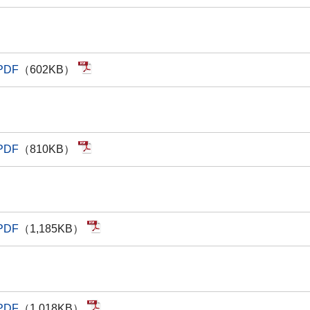
PDF
（602KB）
PDF
（810KB）
PDF
（1,185KB）
PDF
（1,018KB）