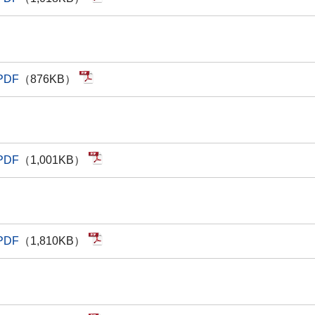
PDF
（876KB）
PDF
（1,001KB）
PDF
（1,810KB）