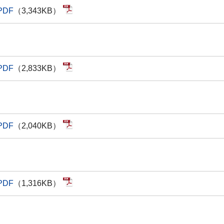
PDF
（3,343KB）
PDF
（2,833KB）
PDF
（2,040KB）
PDF
（1,316KB）