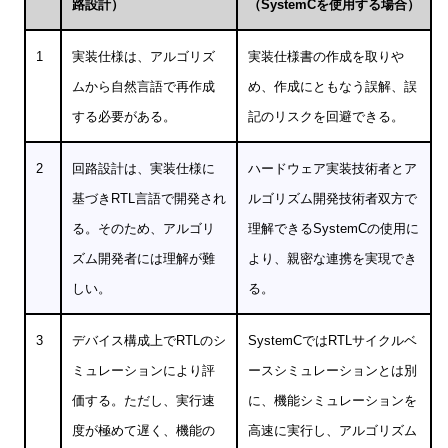
路設計）
（SystemCを使用する場合）
1
実装仕様は、アルゴリズ
実装仕様書の作成を取りや
ムから自然言語で再作成
め、作成にともなう誤解、誤
する必要がある。
記のリスクを回避できる。
2
回路設計は、実装仕様に
ハードウェア実装技術者とア
基づきRTL言語で開発され
ルゴリズム開発技術者双方で
る。そのため、アルゴリ
理解できるSystemCの使用に
ズム開発者には理解が難
より、親密な連携を実現でき
しい。
る。
3
デバイス構成上でRTLのシ
SystemCではRTLサイクルベ
ミュレーションにより評
ースシミュレーションとは別
価する。ただし、実行速
に、機能シミュレーションを
度が極めて遅く、機能の
高速に実行し、アルゴリズム