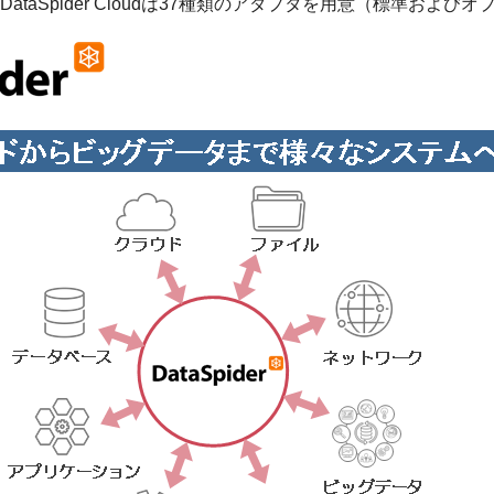
56種類・DataSpider Cloudは37種類のアダプタを用意（標準およ