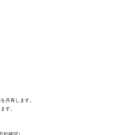
的を共有します。
します。
方針確認）