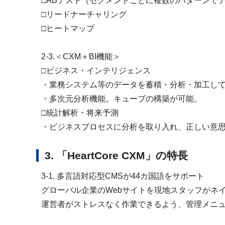
□ABテスト（セグメントごとに複数のパターンで
□リードナーチャリング
□ヒートマップ
2-3.＜CXM＋BI機能＞
□ビジネス・インテリジェンス
・業務システム等のデータを蓄積・分析・加工し
・多次元分析機能。キューブの構築が可能。
□統計解析・将来予測
・ビジネスプロセスに分析を取り入れ、正しい意
3. 「HeartCore CXM」の特長
3-1. 多言語対応型CMSが44カ国語をサポート
グローバル企業のWebサイトを現地スタッフがネ
運営者がストレスなく作業できるよう、管理メニ