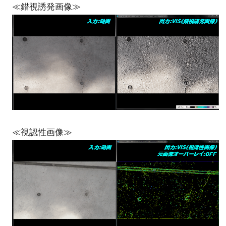
≪錯視誘発画像≫
≪視認性画像≫