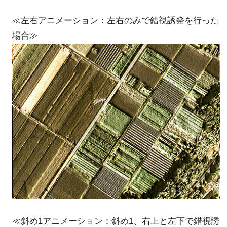
≪左右アニメーション：左右のみで錯視誘発を行った
場合≫
≪斜め1アニメーション：斜め1、右上と左下で錯視誘