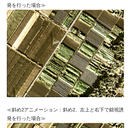
発を行った場合≫
≪斜め2アニメーション：斜め2、左上と右下で錯視誘
発を行った場合≫