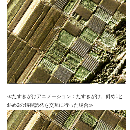
≪たすきがけアニメーション：たすきがけ、斜め1と
斜め2の錯視誘発を交互に行った場合≫