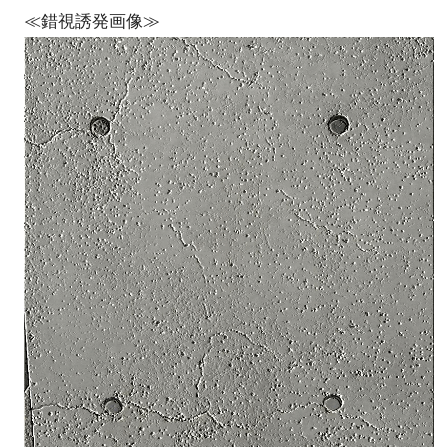
≪錯視誘発画像≫