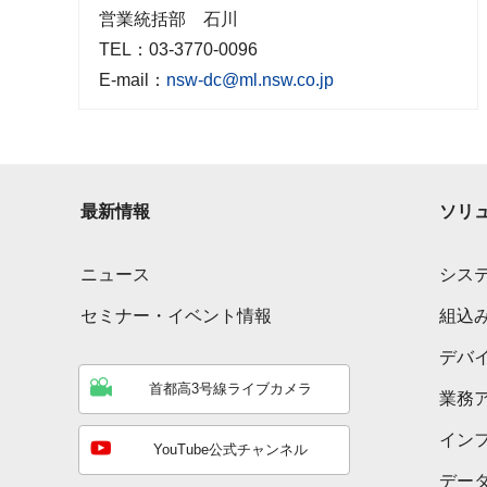
営業統括部 石川
TEL：03-3770-0096
E-mail：
nsw-dc@ml.nsw.co.jp
最新情報
ソリ
ニュース
シス
セミナー・イベント情報
組込
デバ
首都高3号線ライブカメラ
業務
イン
YouTube公式チャンネル
デー