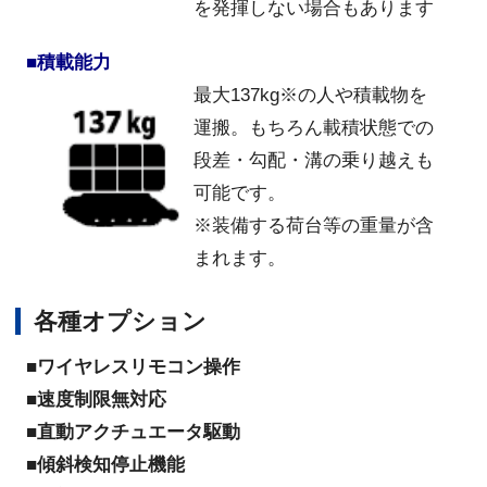
を発揮しない場合もあります
■積載能力
最大137kg※の人や積載物を
運搬。もちろん載積状態での
段差・勾配・溝の乗り越えも
可能です。
※装備する荷台等の重量が含
まれます。
各種オプション
■ワイヤレスリモコン操作
■
速度制限無対応
■
直動アクチュエータ駆動
■
傾斜検知停止機能