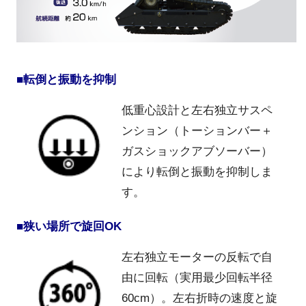
■転倒と振動を抑制
低重心設計と左右独立サスペ
ンション（トーションバー＋
ガスショックアブソーバー）
により転倒と振動を抑制しま
す。
■狭い場所で旋回OK
左右独立モーターの反転で自
由に回転（実用最少回転半径
60cm）。左右折時の速度と旋