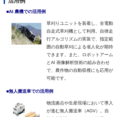
活用例
■AI 農機での活用例
草刈りユニットを装着し、全電動
自走式草刈機として利用。自律走
行アルゴリズムの実装で、指定範
囲の自動草刈による省人化が期待
できます。また、ロボットアーム
とAI 画像解析技術の組み合わせ
で、農作物の自動収穫にも応用が
可能です。
■無人搬送車での活用例
物流拠点や生産現場において導入
が進む無人搬送車（AGV）。自