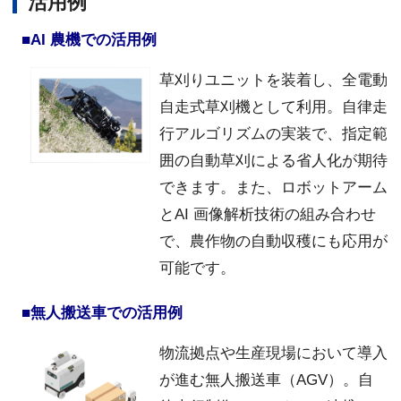
活用例
■AI 農機での活用例
草刈りユニットを装着し、全電動
自走式草刈機として利用。自律走
行アルゴリズムの実装で、指定範
囲の自動草刈による省人化が期待
できます。また、ロボットアーム
とAI 画像解析技術の組み合わせ
で、農作物の自動収穫にも応用が
可能です。
■無人搬送車での活用例
物流拠点や生産現場において導入
が進む無人搬送車（AGV）。自