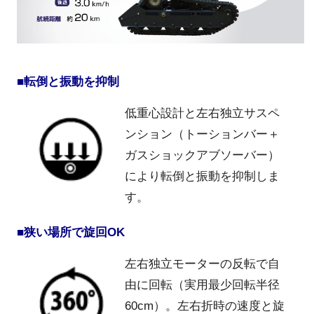
■転倒と振動を抑制
低重心設計と左右独立サスペ
ンション（トーションバー＋
ガスショックアブソーバー）
により転倒と振動を抑制しま
す。
■狭い場所で旋回OK
左右独立モーターの反転で自
由に回転（実用最少回転半径
60cm）。左右折時の速度と旋