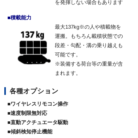
を発揮しない場合もあります
■積載能力
最大137kg※の人や積載物を
運搬。もちろん載積状態での
段差・勾配・溝の乗り越えも
可能です。
※装備する荷台等の重量が含
まれます。
各種オプション
■ワイヤレスリモコン操作
■
速度制限無対応
■
直動アクチュエータ駆動
■
傾斜検知停止機能