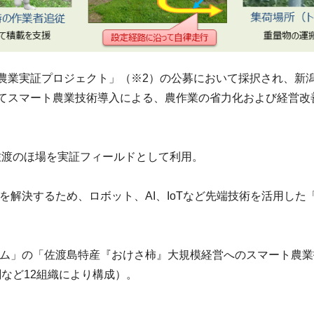
農業実証プロジェクト」（※2）の公募において採択され、新
てスマート農業技術導入による、農作業の省力化および経営改
ム佐渡のほ場を実証フィールドとして利用。
を解決するため、ロボット、AI、IoTなど先端技術を活用し
アム」の「佐渡島特産『おけさ柿』大規模経営へのスマート農
など12組織により構成）。