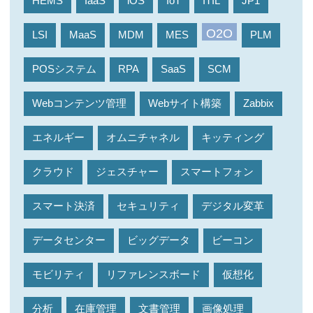
HEMS
IaaS
iOS
IoT
ITIL
JP1
O2O
LSI
MaaS
MDM
MES
PLM
POSシステム
RPA
SaaS
SCM
Webコンテンツ管理
Webサイト構築
Zabbix
エネルギー
オムニチャネル
キッティング
クラウド
ジェスチャー
スマートフォン
スマート決済
セキュリティ
デジタル変革
データセンター
ビッグデータ
ビーコン
モビリティ
リファレンスボード
仮想化
分析
在庫管理
文書管理
画像処理