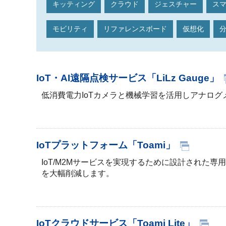
キッティング
クラウド
ジェスチャー
ス
モビリティ
リファレンスボード
仮想化
IoT・AI遠隔点検サービス「LiLz Gauge」
低消費電力IoTカメラと機械学習を活用しアナロ
IoTプラットフォーム「Toami」
IoT/M2Mサービスを実現するために設計され
を大幅削減します。
IoTクラウドサービス「Toami Lite」