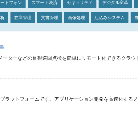
マートフォン
スマート決済
セキュリティ
デジタル変革
分析
在庫管理
文書管理
画像処理
組込みシステム
自
グメーターなどの目視巡回点検を簡単にリモート化できるクラウ
た専用プラットフォームです。アプリケーション開発を高速化する