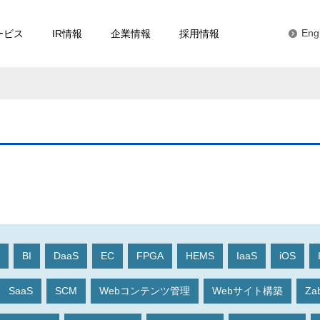
ービス
IR情報
企業情報
採用情報
Eng
BI
DaaS
EC
FPGA
HEMS
IaaS
iOS
SaaS
SCM
Webコンテンツ管理
Webサイト構築
Za