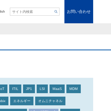
お問い合わせ
lish
IoT
ITIL
JP1
LSI
MaaS
MDM
bbix
エネルギー
オムニチャネル