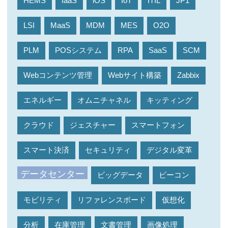
HEMS
IaaS
iOS
IoT
ITIL
JP1
LSI
MaaS
MDM
MES
O2O
PLM
POSシステム
RPA
SaaS
SCM
Webコンテンツ管理
Webサイト構築
Zabbix
エネルギー
オムニチャネル
キッティング
クラウド
ジェスチャー
スマートフォン
スマート決済
セキュリティ
デジタル変革
データセンター
ビッグデータ
ビーコン
モビリティ
リファレンスボード
仮想化
分析
在庫管理
文書管理
画像処理