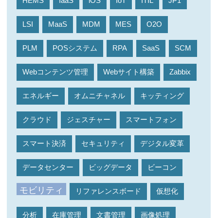
HEMS
IaaS
iOS
IoT
ITIL
JP1
LSI
MaaS
MDM
MES
O2O
PLM
POSシステム
RPA
SaaS
SCM
Webコンテンツ管理
Webサイト構築
Zabbix
エネルギー
オムニチャネル
キッティング
クラウド
ジェスチャー
スマートフォン
スマート決済
セキュリティ
デジタル変革
データセンター
ビッグデータ
ビーコン
モビリティ
リファレンスボード
仮想化
分析
在庫管理
文書管理
画像処理